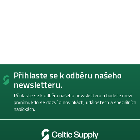
Z
Přihlaste se k odběru našeho
á
p
newsletteru.
a
t
Přihlaste se k odběru našeho newsletteru a budete mezi
í
prvními, kdo se dozví o novinkách, událostech a speciálních
nabídkách.