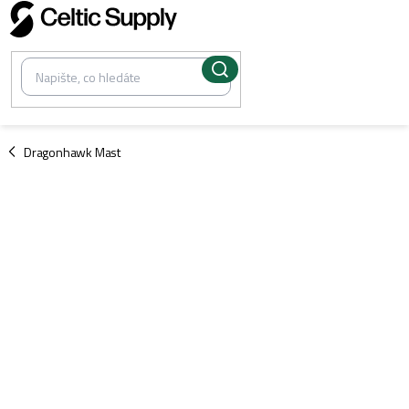
Přejít
na
obsah
/
Dragonhawk Mast