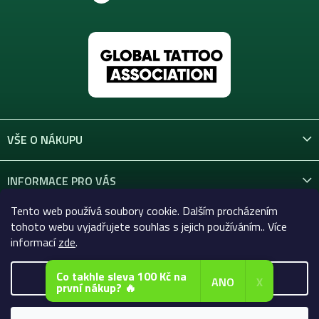
VŠE O NÁKUPU
INFORMACE PRO VÁS
Tento web používá soubory cookie. Dalším procházením
KONTAKT
tohoto webu vyjadřujete souhlas s jejich používáním.. Více
informací
zde
.
Co takhle sleva 100 Kč na
Nastavení
ANO
X
první nákup? 🔥
Copyright 2026
Celtic-Supply.cz | Vše pro tetování a
permanentní makeup
. Všechna práva vyhrazena.