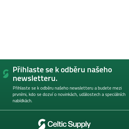
Z
Přihlaste se k odběru našeho
á
p
newsletteru.
a
t
Přihlaste se k odběru našeho newsletteru a budete mezi
í
prvními, kdo se dozví o novinkách, událostech a speciálních
nabídkách.