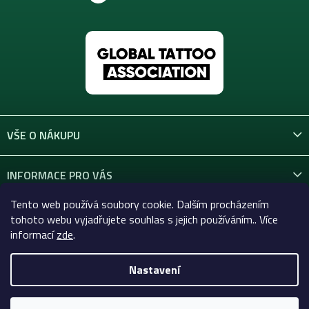
VŠE O NÁKUPU
INFORMACE PRO VÁS
Tento web používá soubory cookie. Dalším procházením
KONTAKT
tohoto webu vyjadřujete souhlas s jejich používáním.. Více
informací
zde
.
Nastavení
Copyright 2026
Celtic-Supply.cz | Vše pro tetování a
permanentní makeup
. Všechna práva vyhrazena.