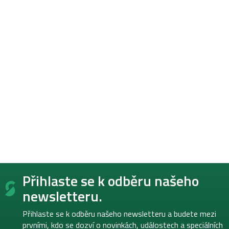
Z
Přihlaste se k odběru našeho
á
p
newsletteru.
a
t
Přihlaste se k odběru našeho newsletteru a budete mezi
í
prvními, kdo se dozví o novinkách, událostech a speciálních