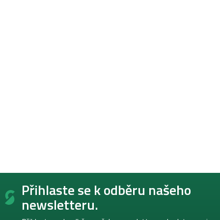
Z
Přihlaste se k odběru našeho
á
p
newsletteru.
a