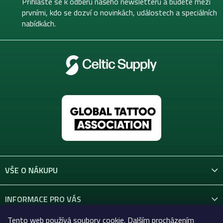
t
Přihlaste se k odběru našeho newsletteru a budete mezi
í
prvními, kdo se dozví o novinkách, událostech a speciálních
nabídkách.
VŠE O NÁKUPU
INFORMACE PRO VÁS
Tento web používá soubory cookie. Dalším procházením