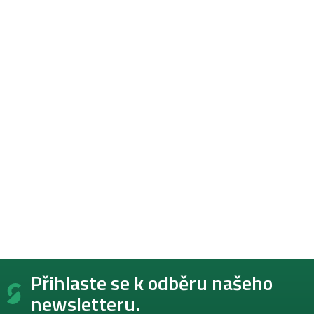
Z
Přihlaste se k odběru našeho
á
p
newsletteru.
a