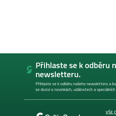
Z
á
Přihlaste se k odběru 
p
newsletteru.
a
t
í
Přihlaste se k odběru našeho newsletteru a bu
se dozví o novinkách, událostech a speciálních
VŠE 