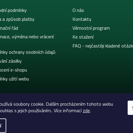
dní podmínky
O nás
a a způsob platby
Kontakty
mační řád
Věrnostní program
mace, výměna nebo vrácení
Ke stažení
FAQ - nejčastěji kladené otáz
nky ochrany osobních údajů
ání zásilky
cení e-shopu
nky užití webu
oužívá soubory cookie. Dalším procházením tohoto webu
ouhlas s jejich používáním.. Více informací
zde
.
í
eltic-Supply.cz | Vše pro tetování a permanentní makeup