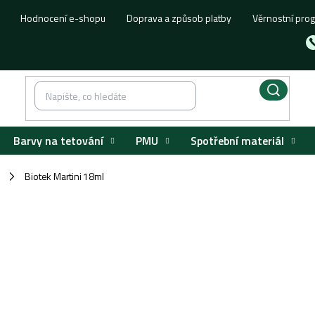
Hodnocení e-shopu
Doprava a způsob platby
Věrnostní pro
Barvy na tetování
PMU
Spotřební materiál
Biotek Martini 18ml
/