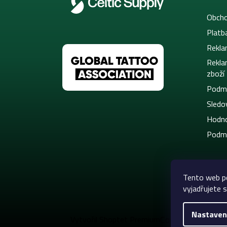
Obcho
Platb
Rekla
Rekla
zboží
Podmí
Sledov
Hodno
Podmí
Tento web p
vyjadřujete s
Nastaven
Copyright 2026
C
Vytvořil Shoptet Premium