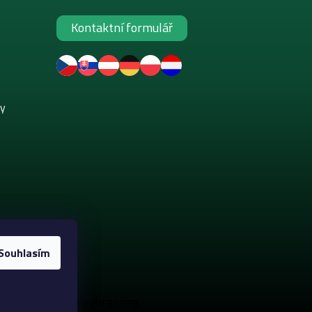
Kontaktní formulář
ky
Souhlasím
. Všechna práva vyhrazena.