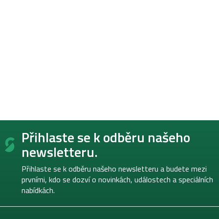
Z
Přihlaste se k odběru našeho
á
p
newsletteru.
a
t
Přihlaste se k odběru našeho newsletteru a budete mezi
í
prvními, kdo se dozví o novinkách, událostech a speciálních
nabídkách.