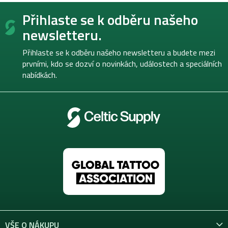
Z
Přihlaste se k odběru našeho
á
p
newsletteru.
a
t
Přihlaste se k odběru našeho newsletteru a budete mezi
í
prvními, kdo se dozví o novinkách, událostech a speciálních
nabídkách.
VŠE O NÁKUPU