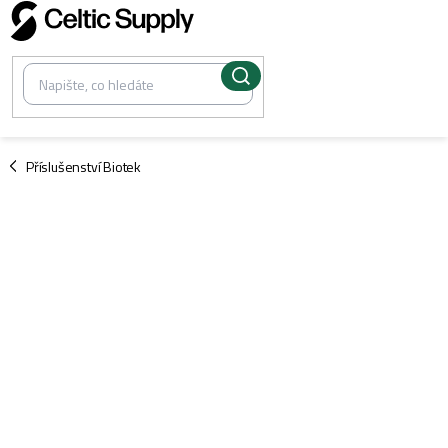
Přejít
na
obsah
/
Příslušenství Biotek