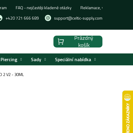
gram
FAQ - nejčastěji kladené otázky
Reklamace, výměna nebo vrá
+420 721 666 689
support@celtic-supply.com
Prázdný
Nákupní
košík
košík
Piercing
Sady
Speciální nabídka
Značky
 2 V2 - 30ML