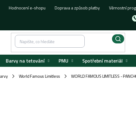
Hodnocení e-shopu
Doprava a způsob platby
Věrnostní pro
Barvy na tetování
PMU
Spotřební materiál
barvy
World Famous Limitless
WORLD FAMOUS LIMITLESS - PANCHO
/
/