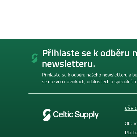
Z
á
Přihlaste se k odběru 
p
newsletteru.
a
t
í
Přihlaste se k odběru našeho newsletteru a bu
se dozví o novinkách, událostech a speciálních
VŠE 
Obcho
Platb