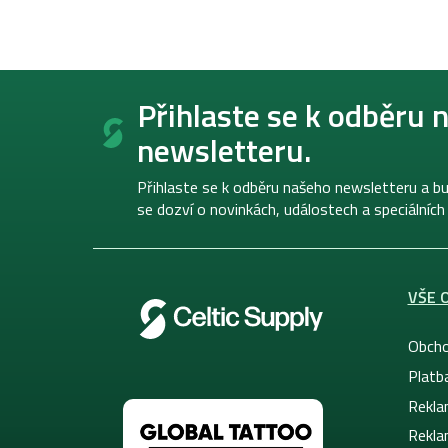
Z
á
Přihlaste se k odběru 
p
newsletteru.
a
t
í
Přihlaste se k odběru našeho newsletteru a bu
se dozví o novinkách, událostech a speciálních
VŠE 
Obcho
Platb
Rekla
Rekla