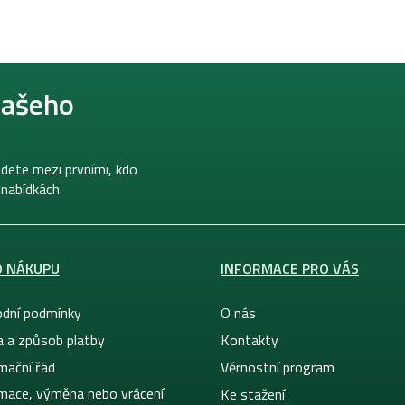
našeho
dete mezi prvními, kdo
 nabídkách.
O NÁKUPU
INFORMACE PRO VÁS
dní podmínky
O nás
a a způsob platby
Kontakty
mační řád
Věrnostní program
mace, výměna nebo vrácení
Ke stažení