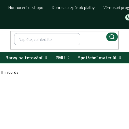
Hodnocení e-shopu
Doprava a způsob platby
Věrnostní pro
Barvy na tetování
PMU
Spotřební materiál
 Thin Cords