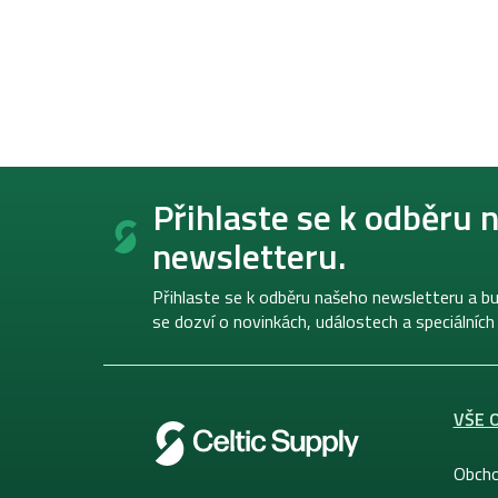
Z
á
Přihlaste se k odběru 
p
newsletteru.
a
t
í
Přihlaste se k odběru našeho newsletteru a bu
se dozví o novinkách, událostech a speciálních
VŠE 
Obcho