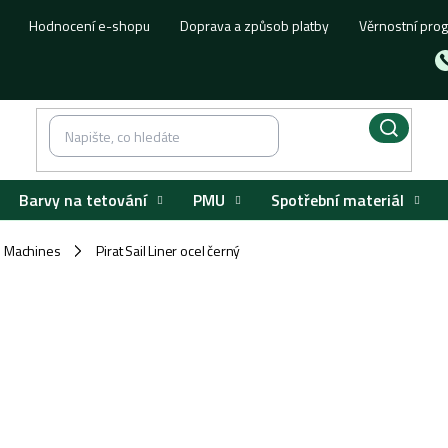
Hodnocení e-shopu
Doprava a způsob platby
Věrnostní pro
Barvy na tetování
PMU
Spotřební materiál
oo Machines
Pirat Sail Liner ocel černý
/