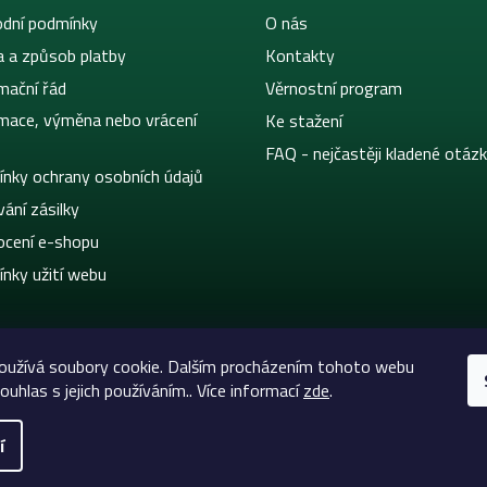
dní podmínky
O nás
a a způsob platby
Kontakty
mační řád
Věrnostní program
mace, výměna nebo vrácení
Ke stažení
FAQ - nejčastěji kladené otáz
nky ochrany osobních údajů
ání zásilky
cení e-shopu
nky užití webu
oužívá soubory cookie. Dalším procházením tohoto webu
ouhlas s jejich používáním.. Více informací
zde
.
í
eltic-Supply.cz | Vše pro tetování a permanentní makeup