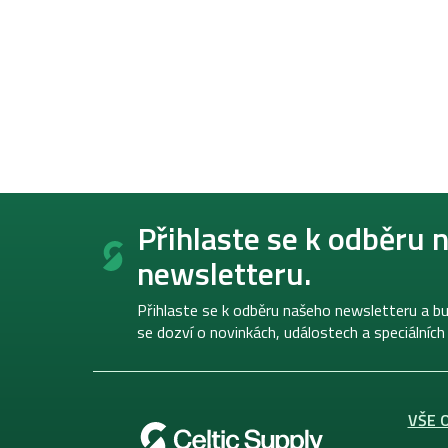
Z
á
Přihlaste se k odběru 
p
newsletteru.
a
t
í
Přihlaste se k odběru našeho newsletteru a bu
se dozví o novinkách, událostech a speciálních
VŠE 