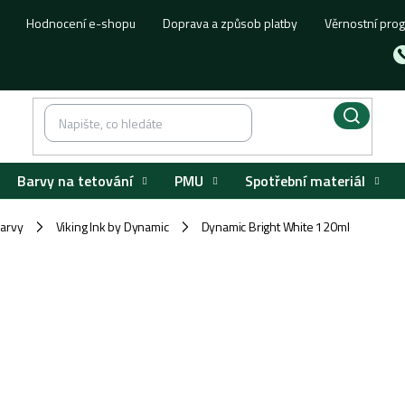
Hodnocení e-shopu
Doprava a způsob platby
Věrnostní pro
Barvy na tetování
PMU
Spotřební materiál
barvy
Viking Ink by Dynamic
Dynamic Bright White 120ml
/
/