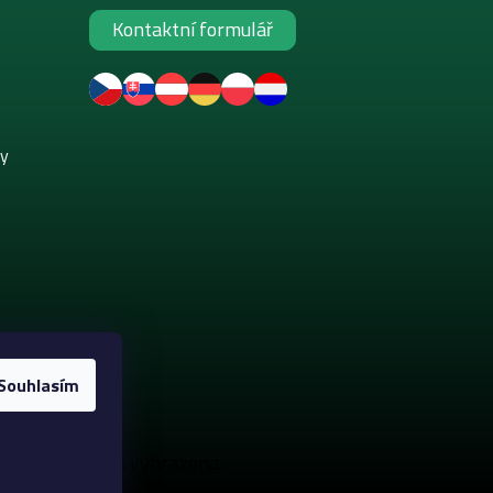
Kontaktní formulář
ky
Souhlasím
. Všechna práva vyhrazena.