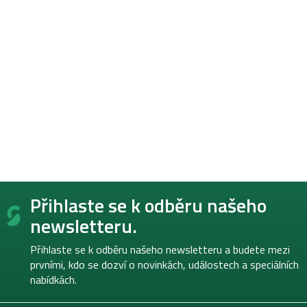
Z
Přihlaste se k odběru našeho
á
p
newsletteru.
a
t
Přihlaste se k odběru našeho newsletteru a budete mezi
í
prvními, kdo se dozví o novinkách, událostech a speciálních
nabídkách.