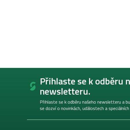
Z
á
Přihlaste se k odběru 
p
newsletteru.
a
t
í
Přihlaste se k odběru našeho newsletteru a bu
se dozví o novinkách, událostech a speciálních