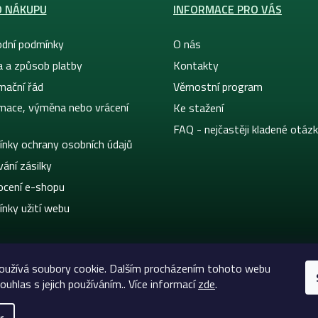
O NÁKUPU
INFORMACE PRO VÁS
dní podmínky
O nás
a a způsob platby
Kontakty
mační řád
Věrnostní program
mace, výměna nebo vrácení
Ke stažení
FAQ - nejčastěji kladené otáz
nky ochrany osobních údajů
ání zásilky
cení e-shopu
nky užití webu
oužívá soubory cookie. Dalším procházením tohoto webu
ouhlas s jejich používáním.. Více informací
zde
.