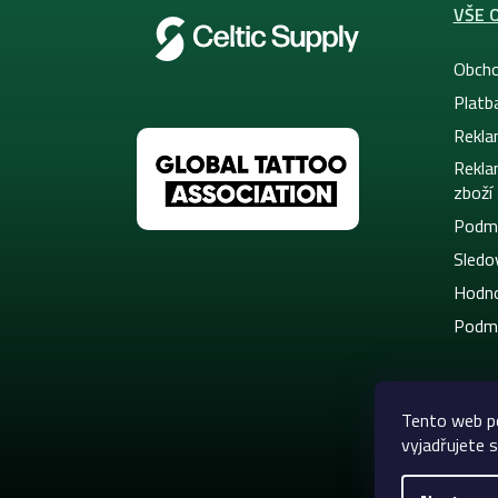
VŠE 
Obcho
Platb
Rekla
Rekla
zboží
Podmí
Sledov
Hodno
Podmí
Tento web p
vyjadřujete s