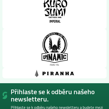
Z
Přihlaste se k odběru našeho
á
p
newsletteru.
a
t
Přihlaste se k odběru našeho newsletteru a budete mezi