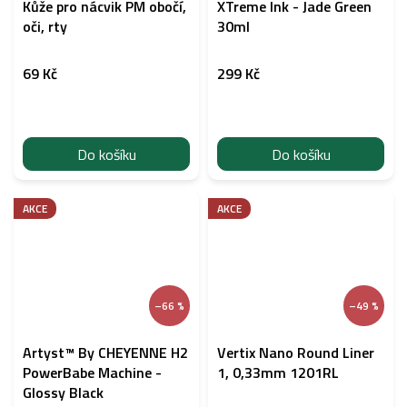
Kůže pro nácvik PM obočí,
XTreme Ink - Jade Green
oči, rty
30ml
69 Kč
299 Kč
Do košíku
Do košíku
AKCE
AKCE
–66 %
–49 %
Artyst™ By CHEYENNE H2
Vertix Nano Round Liner
PowerBabe Machine -
1, 0,33mm 1201RL
Glossy Black