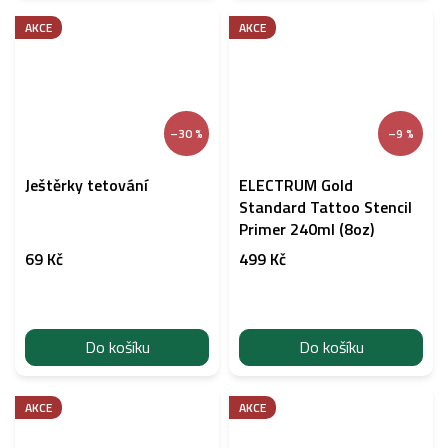
AKCE
AKCE
–30 %
–9 %
Ještěrky tetování
ELECTRUM Gold
Standard Tattoo Stencil
Primer 240ml (8oz)
69 Kč
499 Kč
Do košíku
Do košíku
AKCE
AKCE