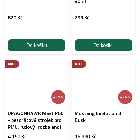
30ml
820 Kč
299 Kč
Do košíku
Do košíku
AKCE
AKCE
–30 %
–26 %
DRAGONHAWK Mast P60
Mustang Evolution 3
- bezdrátový strojek pro
Dusk
PMU, růžový (rozbaleno)
4 190 Kč
16 990 Kč