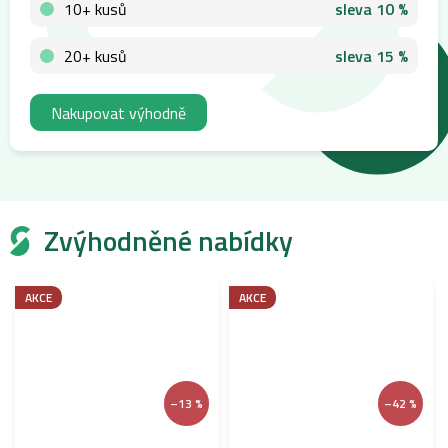
10+ kusů
sleva 10 %
20+ kusů
sleva 15 %
Nakupovat výhodně
Zvýhodněné nabídky
AKCE
AKCE
–13 %
–42 %