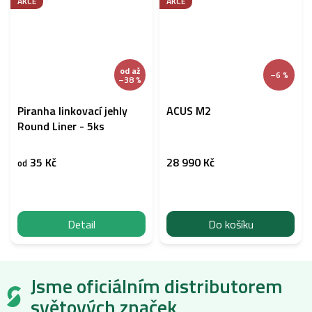
AKCE
AKCE
od
až
–6 %
–38 %
Piranha linkovací jehly
ACUS M2
Round Liner - 5ks
35 Kč
28 990 Kč
od
Detail
Do košíku
Jsme oficiálním distributorem
světových značek