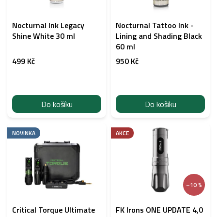
Nocturnal Ink Legacy
Nocturnal Tattoo Ink -
Shine White 30 ml
Lining and Shading Black
60 ml
499 Kč
950 Kč
Do košíku
Do košíku
NOVINKA
AKCE
–10 %
Critical Torque Ultimate
FK Irons ONE UPDATE 4,0