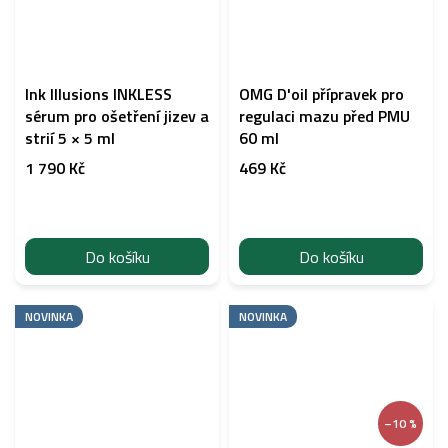
Ink Illusions INKLESS
OMG D'oil přípravek pro
sérum pro ošetření jizev a
regulaci mazu před PMU
strií 5 × 5 ml
60 ml
1 790 Kč
469 Kč
Do košíku
Do košíku
NOVINKA
NOVINKA
–10 %