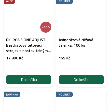
AKCE
NOVINKA
–10 %
FK IRONS ONE ADJUST
Jednorázová růžová
Bezdrátový tetovací
čelenka, 100 ks
strojek s nastavitelným
zdvihem 2,0 – 5,0 mm,
17 990 Kč
159 Kč
Pop Pink (rozbaleno)
Do košíku
Do košíku
NOVINKA
NOVINKA