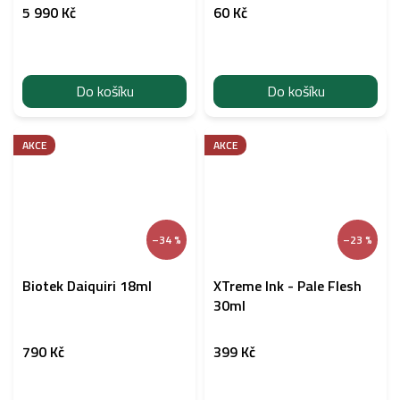
5 990 Kč
60 Kč
Do košíku
Do košíku
AKCE
AKCE
–34 %
–23 %
Biotek Daiquiri 18ml
XTreme Ink - Pale Flesh
30ml
790 Kč
399 Kč