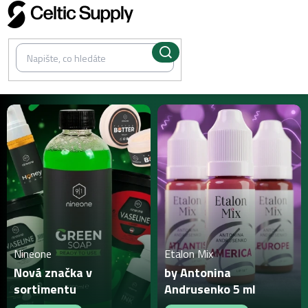
Přejít
na
obsah
Nineone
Etalon Mix
Nová značka v
by Antonina
sortimentu
Andrusenko 5 ml