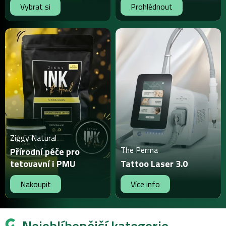
Vybrat si
Prohlédnout
Ziggy Natural
The Perma
Přírodní péče pro
tetovavní i PMU
Tattoo Laser 3.0
Nakoupit
Více info
Nejoblíbenější kategorie