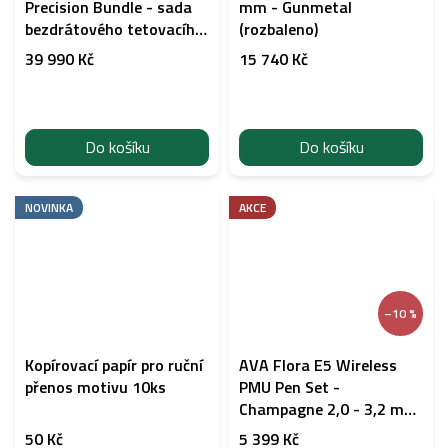
Precision Bundle - sada
mm - Gunmetal
bezdrátového tetovacího
(rozbaleno)
strojku 3,5 / 3,8 / 4,2 mm
39 990 Kč
15 740 Kč
zdvih
Do košíku
Do košíku
NOVINKA
AKCE
–10 %
Kopírovací papír pro ruční
AVA Flora E5 Wireless
přenos motivu 10ks
PMU Pen Set -
Champagne 2,0 - 3,2 mm
zdvih (rozbaleno)
50 Kč
5 399 Kč