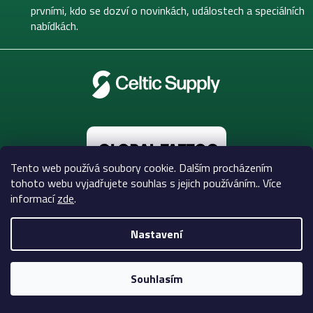
í
prvními, kdo se dozví o novinkách, událostech a speciálních
nabídkách.
Tento web používá soubory cookie. Dalším procházením
tohoto webu vyjadřujete souhlas s jejich používáním.. Více
informací
zde
.
VŠE O NÁKUPU
Nastavení
INFORMACE PRO VÁS
Souhlasím