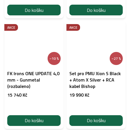
Do košíku
Do košíku
AKCE
AKCE
–10 %
–27 %
FK Irons ONE UPDATE 4,0
Set pro PMU Xion S Black
mm - Gunmetal
+ Atom X Silver + RCA
(rozbaleno)
kabel Bishop
15 740 Kč
19 990 Kč
Do košíku
Do košíku