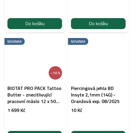
Do košíku
Do košíku
NOVINKA
NOVINKA
–10 %
BIOTAT PRO PACK Tattoo
Piercingová jehla BD
Butter - znecitlivující
Insyte 2,1mm (14G) -
pracovní máslo 12 x 50
Oranžová exp. 08/2025
ml
1 699 Kč
10 Kč