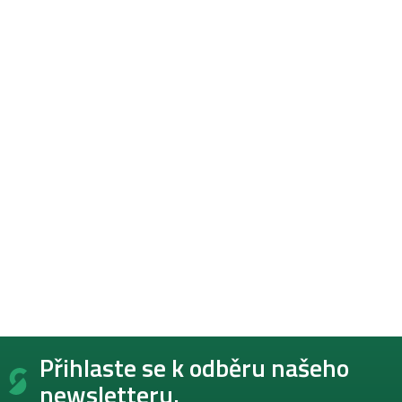
Z
Přihlaste se k odběru našeho
á
p
newsletteru.