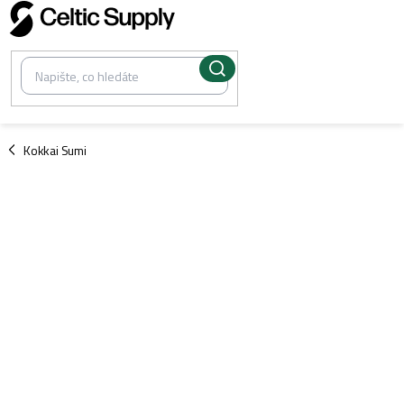
Přejít
na
obsah
/
Kokkai Sumi