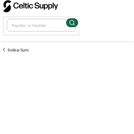
Přejít
na
obsah
/
Kokkai Sumi