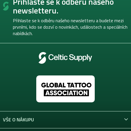
Přihlaste se k odběru našeho
á
p
newsletteru.
a
t
Přihlaste se k odběru našeho newsletteru a budete mezi
í
prvními, kdo se dozví o novinkách, událostech a speciálních
nabídkách.
VŠE O NÁKUPU