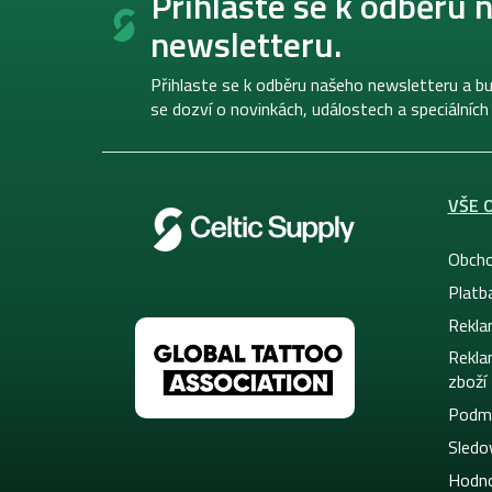
Přihlaste se k odběru 
p
newsletteru.
a
t
í
Přihlaste se k odběru našeho newsletteru a bu
se dozví o novinkách, událostech a speciálních
VŠE 
Obcho
Platb
Rekla
Rekla
zboží
Podmí
Sledov
Hodno