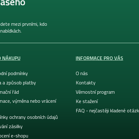
našeho
dete mezi prvními, kdo
 nabídkách.
O NÁKUPU
INFORMACE PRO VÁS
dní podmínky
O nás
a a způsob platby
Kontakty
mační řád
Věrnostní program
mace, výměna nebo vrácení
Ke stažení
FAQ - nejčastěji kladené otáz
nky ochrany osobních údajů
ání zásilky
cení e-shopu