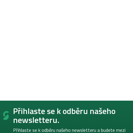
Z
Přihlaste se k odběru našeho
á
p
newsletteru.
a
t
Přihlaste se k odběru našeho newsletteru a budete mezi