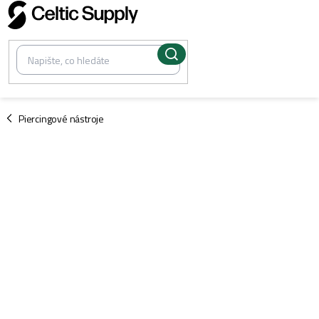
Přejít
na
obsah
/
Piercingové nástroje