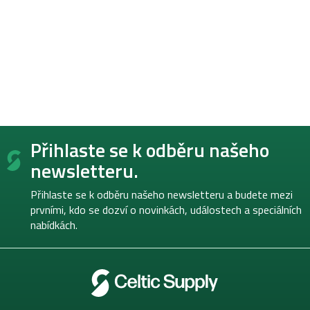
Z
Přihlaste se k odběru našeho
á
p
newsletteru.
a
t
Přihlaste se k odběru našeho newsletteru a budete mezi
í
prvními, kdo se dozví o novinkách, událostech a speciálních
nabídkách.