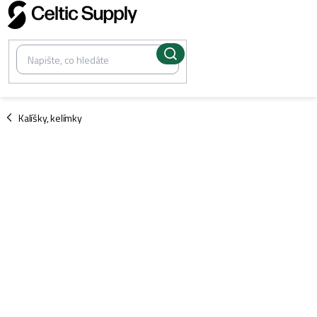
Přejít
na
obsah
/
Kalíšky, kelímky