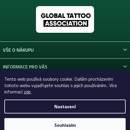
VŠE O NÁKUPU
INFORMACE PRO VÁS
Tento web používá soubory cookie. Dalším procházením
KONTAKT
tohoto webu vyjadřujete souhlas s jejich používáním.. Více
informací
zde
.
Nastavení
Copyright 2026
Celtic-Supply.cz | Vše pro tetování a
permanentní makeup
. Všechna práva vyhrazena.
Souhlasím