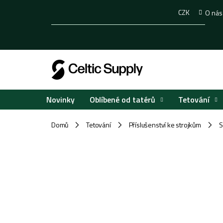
Přejít
CZK
O nás
na
obsah
Oblíbené od tatérů
Tetování
Novinky
Domů
Tetování
Příslušenství ke strojkům
S
/
/
/