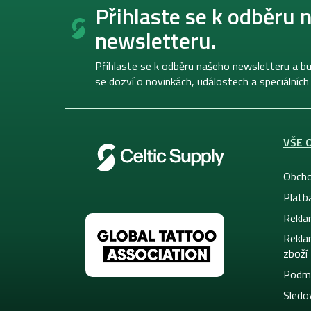
á
Přihlaste se k odběru 
p
newsletteru.
a
t
í
Přihlaste se k odběru našeho newsletteru a bu
se dozví o novinkách, událostech a speciálních
VŠE 
Obcho
Platb
Rekla
Rekla
zboží
Podmí
Sledov