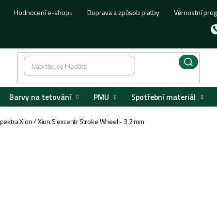
Hodnocení e-shopu
Doprava a způsob platby
Věrnostní pro
Barvy na tetování
PMU
Spotřební materiál
pektra Xion / Xion S excentr Stroke Wheel - 3,2 mm