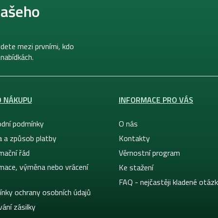
našeho
dete mezi prvními, kdo
 nabídkách.
O NÁKUPU
INFORMACE PRO VÁS
dní podmínky
O nás
a a způsob platby
Kontakty
mační řád
Věrnostní program
mace, výměna nebo vrácení
Ke stažení
FAQ - nejčastěji kladené otáz
nky ochrany osobních údajů
ání zásilky