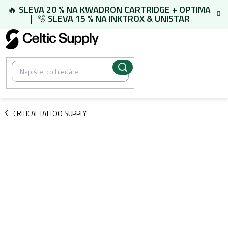
Přejít
🔥
SLEVA 20 % NA
KWADRON CARTRIDGE
+
OPTIMA
na
| 🫧
SLEVA 15 % NA
INKTROX & UNISTAR
obsah
/
CRITICAL TATTOO SUPPLY