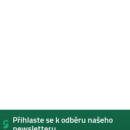
Z
Přihlaste se k odběru našeho
á
p
newsletteru.