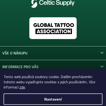
VŠE O NÁKUPU
INFORMACE PRO VÁS
Tento web používá soubory cookie. Dalším procházením
KONTAKT
tohoto webu vyjadřujete souhlas s jejich používáním.. Více
informací
zde
.
Nastavení
Copyright 2026
Celtic-Supply.cz | Vše pro tetování a