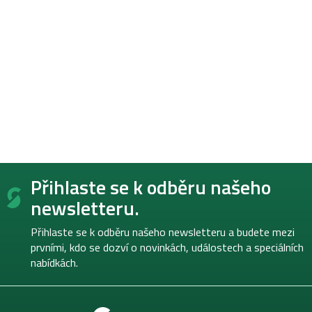
Z
Přihlaste se k odběru našeho
á
p
newsletteru.
a
t
Přihlaste se k odběru našeho newsletteru a budete mezi
í
prvními, kdo se dozví o novinkách, událostech a speciálních
nabídkách.