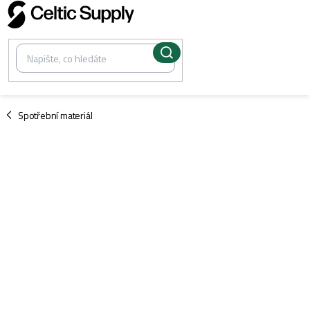
Přejít
na
obsah
/
Spotřební materiál