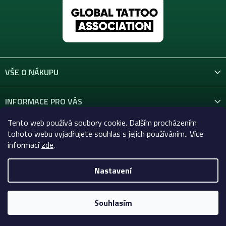
VŠE O NÁKUPU
INFORMACE PRO VÁS
Tento web používá soubory cookie. Dalším procházením
KONTAKT
tohoto webu vyjadřujete souhlas s jejich používáním.. Více
informací
zde
.
Nastavení
Copyright 2026
Celtic-Supply.cz | Vše pro tetování a
permanentní makeup
. Všechna práva vyhrazena.
Souhlasím
Vytvořil Shoptet Premium