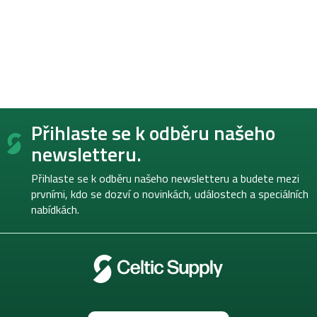
Z
Přihlaste se k odběru našeho
á
p
newsletteru.
a
t
Přihlaste se k odběru našeho newsletteru a budete mezi
í
prvními, kdo se dozví o novinkách, událostech a speciálních
nabídkách.