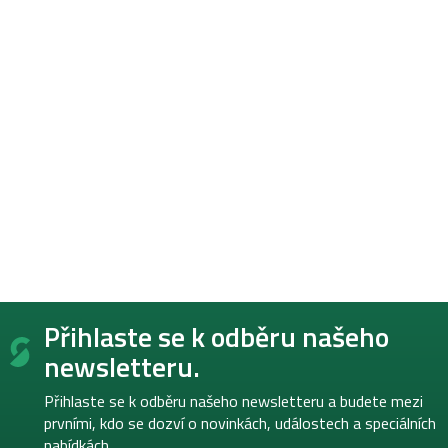
Z
Přihlaste se k odběru našeho
á
p
newsletteru.
a
t
Přihlaste se k odběru našeho newsletteru a budete mezi
í
prvními, kdo se dozví o novinkách, událostech a speciálních
nabídkách.