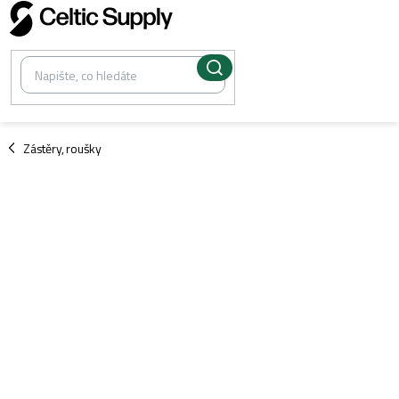
Přejít
na
obsah
/
Zástěry, roušky