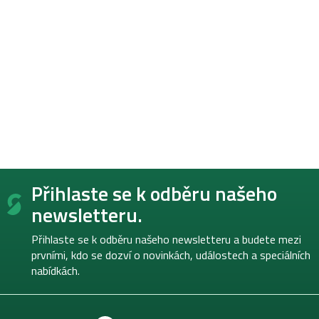
Z
Přihlaste se k odběru našeho
á
p
newsletteru.
a
t
Přihlaste se k odběru našeho newsletteru a budete mezi
í
prvními, kdo se dozví o novinkách, událostech a speciálních
nabídkách.