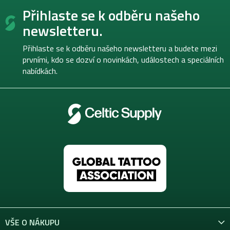
Z
Přihlaste se k odběru našeho
á
p
newsletteru.
a
t
Přihlaste se k odběru našeho newsletteru a budete mezi
í
prvními, kdo se dozví o novinkách, událostech a speciálních
nabídkách.
VŠE O NÁKUPU