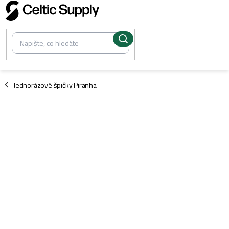
Přejít
na
obsah
/
Jednorázové špičky Piranha