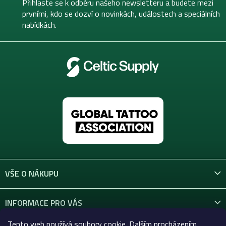
t
Přihlaste se k odběru našeho newsletteru a budete mezi
í
prvními, kdo se dozví o novinkách, událostech a speciálních
nabídkách.
VŠE O NÁKUPU
INFORMACE PRO VÁS
Tento web používá soubory cookie. Dalším procházením