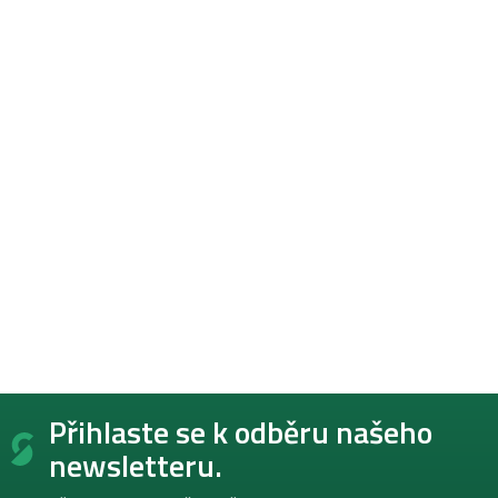
Z
Přihlaste se k odběru našeho
á
p
newsletteru.
a