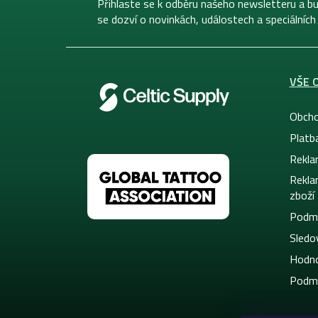
í
Přihlaste se k odběru našeho newsletteru a bu
se dozví o novinkách, událostech a speciálních
VŠE 
Obcho
Platb
Rekla
Rekla
zboží
Podmí
Sledov
Hodno
Podmí