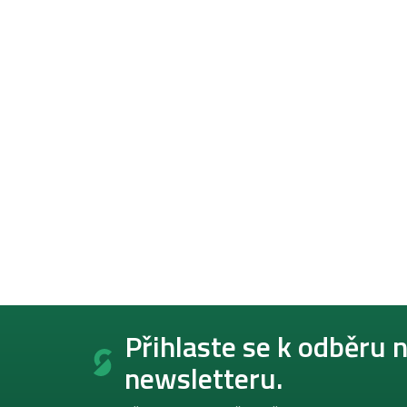
Z
á
Přihlaste se k odběru 
p
newsletteru.
a
t