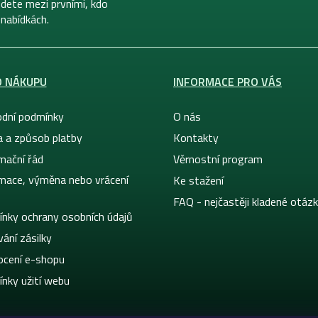
dete mezi prvními, kdo
 nabídkách.
O NÁKUPU
INFORMACE PRO VÁS
dní podmínky
O nás
a a způsob platby
Kontakty
mační řád
Věrnostní program
mace, výměna nebo vrácení
Ke stažení
FAQ - nejčastěji kladené otáz
nky ochrany osobních údajů
ání zásilky
cení e-shopu
nky užití webu