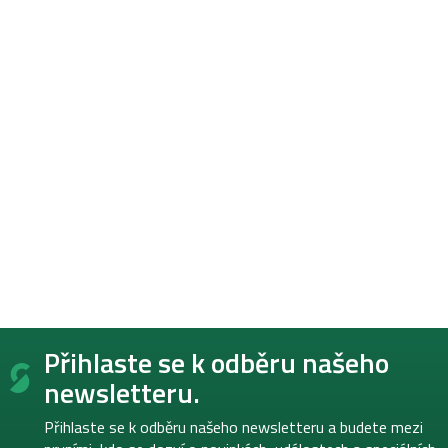
Z
Přihlaste se k odběru našeho
á
p
newsletteru.
a
t
Přihlaste se k odběru našeho newsletteru a budete mezi
í