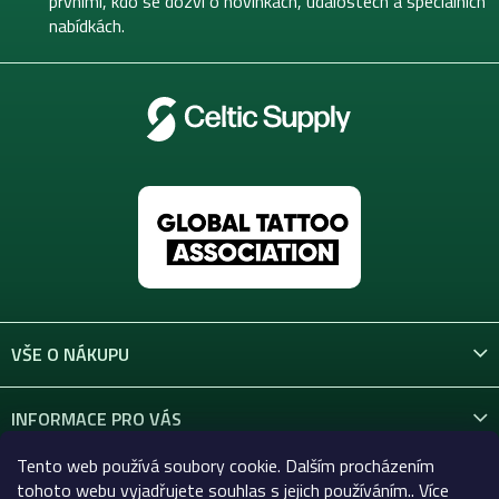
prvními, kdo se dozví o novinkách, událostech a speciálních
nabídkách.
VŠE O NÁKUPU
INFORMACE PRO VÁS
Tento web používá soubory cookie. Dalším procházením
KONTAKT
tohoto webu vyjadřujete souhlas s jejich používáním.. Více