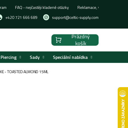
gram
FAQ - nejčastěji kladené otázky
Reklamace, výměna nebo vrá
+420 721 666 689
support@celtic-supply.com
Prázdný
Nákupní
košík
košík
Piercing
Sady
Speciální nabídka
Značky
XE - TOASTED ALMOND 15ML