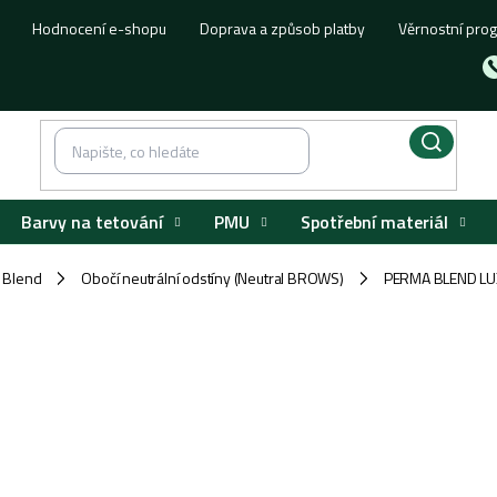
Hodnocení e-shopu
Doprava a způsob platby
Věrnostní pro
Barvy na tetování
PMU
Spotřební materiál
 Blend
Obočí neutrální odstíny (Neutral BROWS)
PERMA BLEND LU
/
/