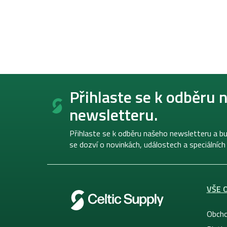
Z
á
Přihlaste se k odběru 
p
newsletteru.
a
t
í
Přihlaste se k odběru našeho newsletteru a bu
se dozví o novinkách, událostech a speciálních
VŠE 
Obcho