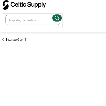
Přejít
na
obsah
/
Intenze Gen-Z