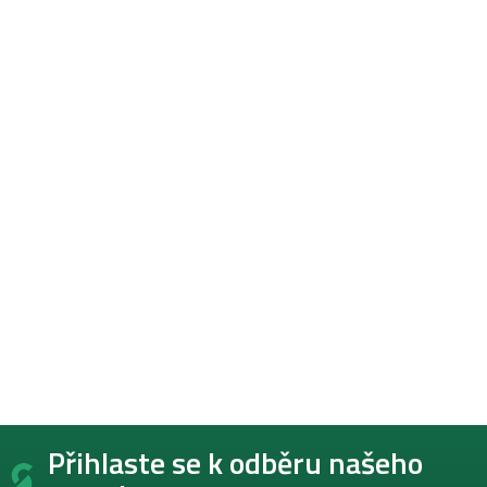
Z
Přihlaste se k odběru našeho
á
p