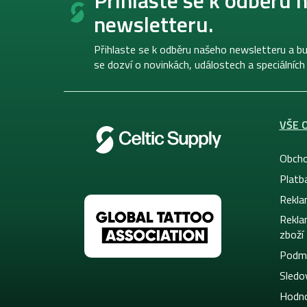
p
newsletteru.
a
t
í
Přihlaste se k odběru našeho newsletteru a bu
se dozví o novinkách, událostech a speciálních
VŠE 
Obcho
Platb
Rekla
Rekla
zboží
Podmí
Sledov
Hodno