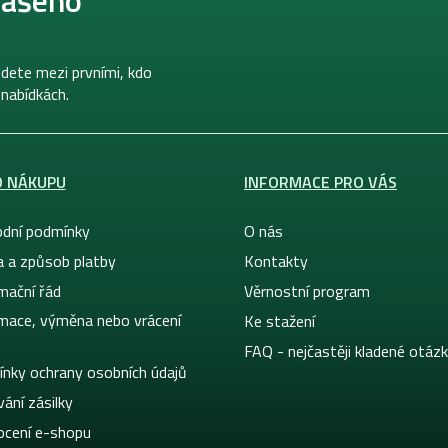
dete mezi prvními, kdo
 nabídkách.
O NÁKUPU
INFORMACE PRO VÁS
dní podmínky
O nás
a a způsob platby
Kontakty
mační řád
Věrnostní program
mace, výměna nebo vrácení
Ke stažení
FAQ - nejčastěji kladené otáz
nky ochrany osobních údajů
ání zásilky
cení e-shopu