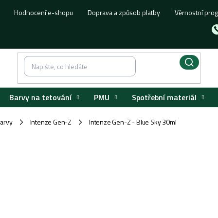
Hodnocení e-shopu
Doprava a způsob platby
Věrnostní pro
Barvy na tetování
PMU
Spotřební materiál
barvy
Intenze Gen-Z
Intenze Gen-Z - Blue Sky 30ml
/
/