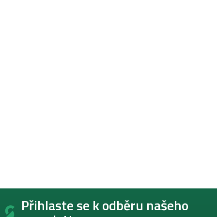
Z
Přihlaste se k odběru našeho
á
p