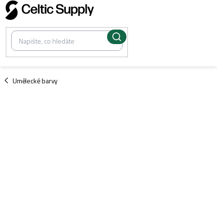
Přejít
na
obsah
/
Umělecké barvy