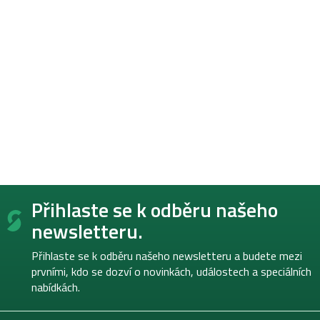
Z
Přihlaste se k odběru našeho
á
p
newsletteru.
a
t
Přihlaste se k odběru našeho newsletteru a budete mezi
í
prvními, kdo se dozví o novinkách, událostech a speciálních
nabídkách.