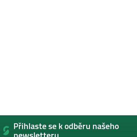
Z
Přihlaste se k odběru našeho
á
p
newsletteru.