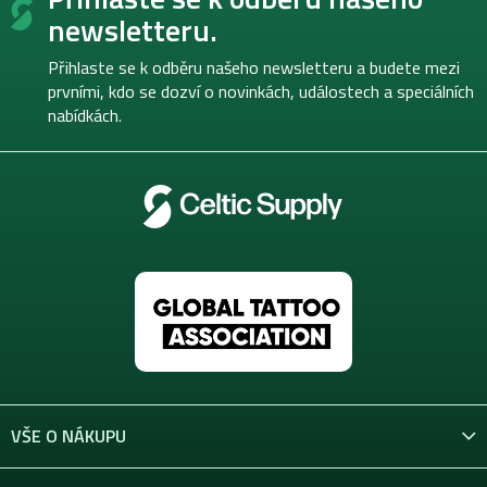
p
newsletteru.
a
t
Přihlaste se k odběru našeho newsletteru a budete mezi
í
prvními, kdo se dozví o novinkách, událostech a speciálních
nabídkách.
VŠE O NÁKUPU