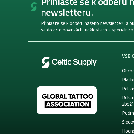
Přihlaste se k odběru 
p
newsletteru.
a
t
í
Přihlaste se k odběru našeho newsletteru a bu
se dozví o novinkách, událostech a speciálních
VŠE 
Obcho
Platb
Rekla
Rekla
zboží
Podmí
Sledov
Hodno