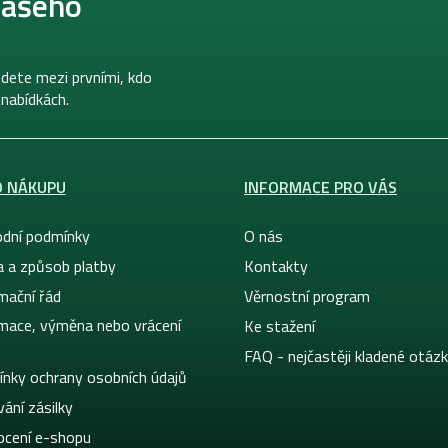
našeho
dete mezi prvními, kdo
 nabídkách.
O NÁKUPU
INFORMACE PRO VÁS
dní podmínky
O nás
a a způsob platby
Kontakty
mační řád
Věrnostní program
mace, výměna nebo vrácení
Ke stažení
FAQ - nejčastěji kladené otáz
nky ochrany osobních údajů
ání zásilky
cení e-shopu