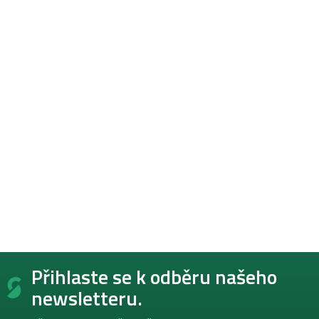
Z
Přihlaste se k odběru našeho
á
p
newsletteru.
a