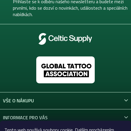
t
Přihlaste se k odběru našeho newsletteru a budete mezi
í
prvními, kdo se dozví o novinkách, událostech a speciálních
nabídkách.
VŠE O NÁKUPU
INFORMACE PRO VÁS
Tento web používá soubory cookie. Dalším procházením