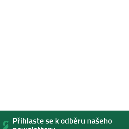
Z
Přihlaste se k odběru našeho
á
p