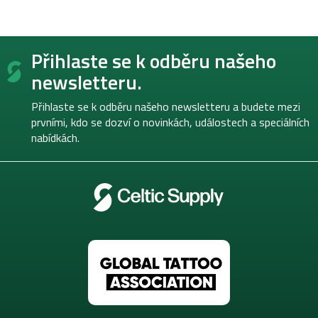
Z
Přihlaste se k odběru našeho
á
p
newsletteru.
a
t
Přihlaste se k odběru našeho newsletteru a budete mezi
í
prvními, kdo se dozví o novinkách, událostech a speciálních
nabídkách.