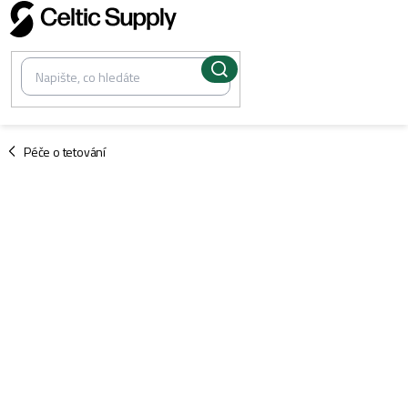
Přejít
na
obsah
/
Péče o tetování