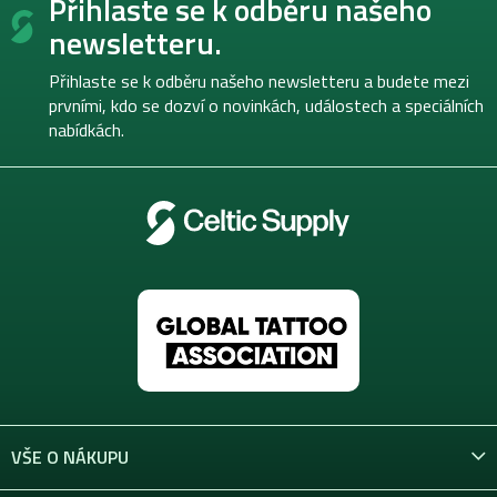
Přihlaste se k odběru našeho
á
p
newsletteru.
a
t
Přihlaste se k odběru našeho newsletteru a budete mezi
í
prvními, kdo se dozví o novinkách, událostech a speciálních
nabídkách.
VŠE O NÁKUPU