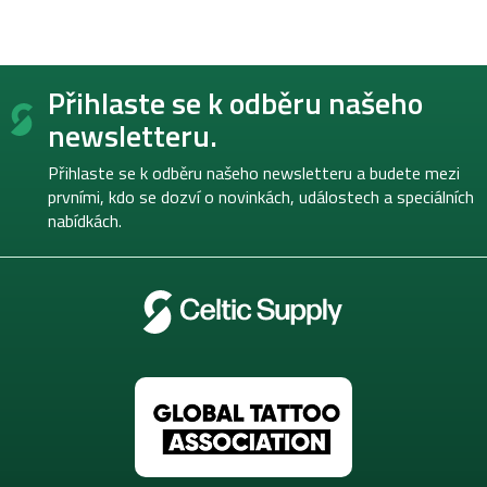
Z
Přihlaste se k odběru našeho
á
p
newsletteru.
a
t
Přihlaste se k odběru našeho newsletteru a budete mezi
í
prvními, kdo se dozví o novinkách, událostech a speciálních
nabídkách.