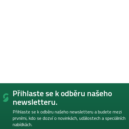
Z
Přihlaste se k odběru našeho
á
p
newsletteru.
a
t
Přihlaste se k odběru našeho newsletteru a budete mezi
í
prvními, kdo se dozví o novinkách, událostech a speciálních
nabídkách.