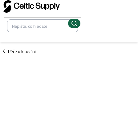
Přejít
na
obsah
/
Péče o tetování