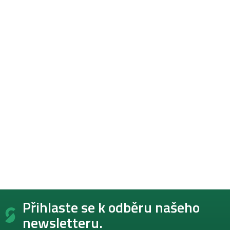
Z
Přihlaste se k odběru našeho
á
p
newsletteru.
a