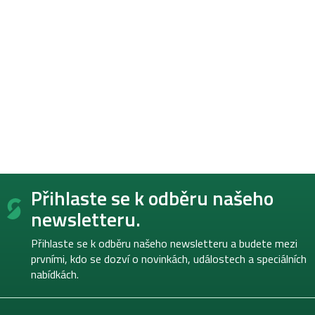
Z
Přihlaste se k odběru našeho
á
p
newsletteru.
a
t
Přihlaste se k odběru našeho newsletteru a budete mezi
í
prvními, kdo se dozví o novinkách, událostech a speciálních
nabídkách.