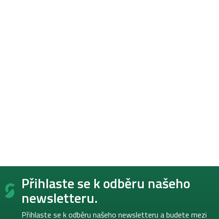
Z
Přihlaste se k odběru našeho
á
p
newsletteru.
a
t
Přihlaste se k odběru našeho newsletteru a budete mezi