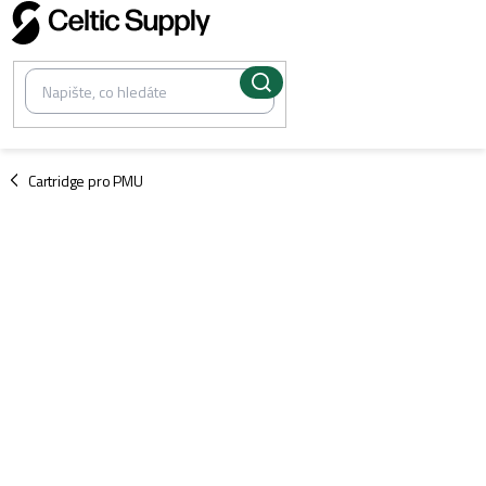
Přejít
na
obsah
/
Cartridge pro PMU