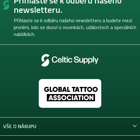
Přihlaste se k odběru našeho
p
newsletteru.
a
t
Přihlaste se k odběru našeho newsletteru a budete mezi
í
prvními, kdo se dozví o novinkách, událostech a speciálních
nabídkách.
VŠE O NÁKUPU