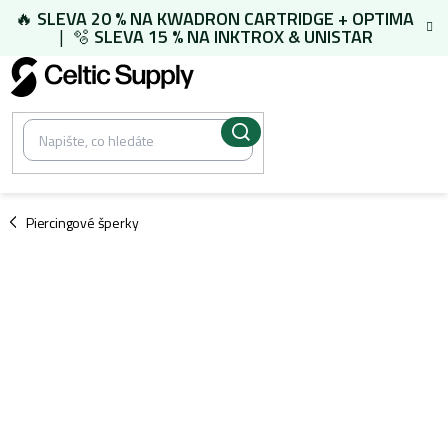
Přejít
🔥
SLEVA 20 % NA
KWADRON CARTRIDGE
+
OPTIMA
na
| 🫧
SLEVA 15 % NA
INKTROX & UNISTAR
obsah
/
Piercingové šperky