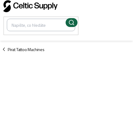
Přejít
na
obsah
/
Pirat Tattoo Machines