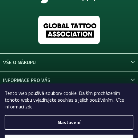
VŠE O NÁKUPU
INFORMACE PRO VÁS
Tento web používá soubory cookie. Dalším procházením
KONTAKT
tohoto webu vyjadřujete souhlas s jejich používáním.. Více
informací
zde
.
Nastavení
Copyright 2026
Celtic-Supply.cz | Vše pro tetování a
permanentní makeup
. Všechna práva vyhrazena.