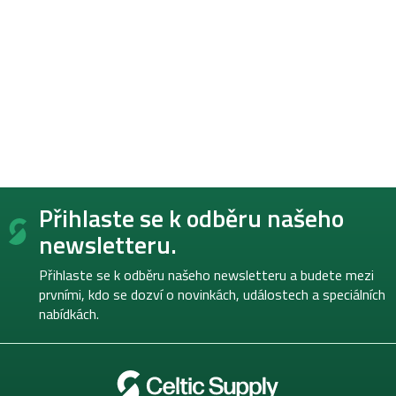
Z
Přihlaste se k odběru našeho
á
p
newsletteru.
a
t
Přihlaste se k odběru našeho newsletteru a budete mezi
í
prvními, kdo se dozví o novinkách, událostech a speciálních
nabídkách.