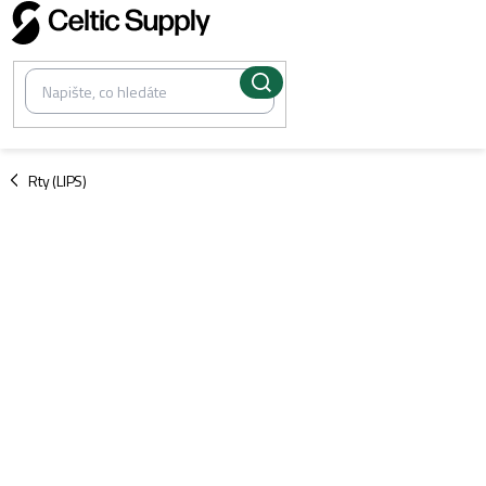
Přejít
na
obsah
/
Rty (LIPS)