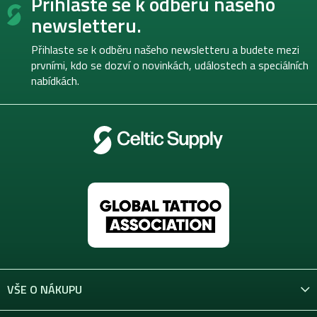
Přihlaste se k odběru našeho
á
p
newsletteru.
a
t
Přihlaste se k odběru našeho newsletteru a budete mezi
í
prvními, kdo se dozví o novinkách, událostech a speciálních
nabídkách.
VŠE O NÁKUPU